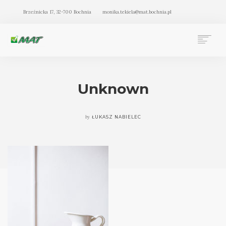
Brzeźnicka 17, 32-700 Bochnia
monika.tekiela@mat.bochnia.pl
BIURO RACHUNKOWE MAT BOCHNIA
OFERTA
Unknown
O NAS
BLOG
by
ŁUKASZ NABIELEC
KONTAKT
SEARCH