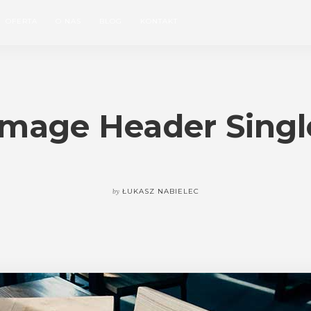
OFERTA
O NAS
BLOG
KONTAKT
Image Header Singl
by
ŁUKASZ NABIELEC