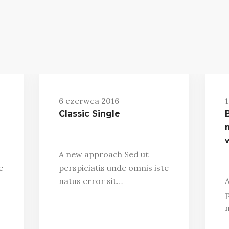
6 czerwca 2016
1
Classic Single
B
A new approach Sed ut
e
perspiciatis unde omnis iste
natus error sit…
A
p
n