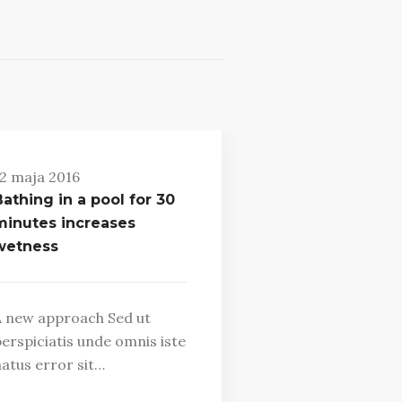
2 maja 2016
athing in a pool for 30
minutes increases
wetness
 new approach Sed ut
erspiciatis unde omnis iste
atus error sit…