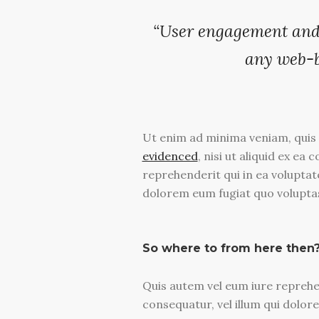
“User engagement and 
any web-b
Ut enim ad minima veniam, quis
evidenced
, nisi ut aliquid ex e
reprehenderit qui in ea voluptate
dolorem eum fugiat quo voluptas
So where to from here then
Quis autem vel eum iure reprehen
consequatur, vel illum qui dolor