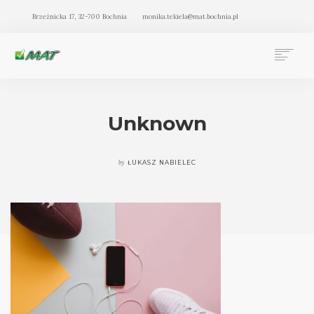
Brzeźnicka 17, 32-700 Bochnia
monika.tekiela@mat.bochnia.pl
BIURO RACHUNKOWE MAT BOCHNIA
OFERTA
Unknown
O NAS
BLOG
by
ŁUKASZ NABIELEC
KONTAKT
SEARCH