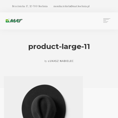
Brzeźnicka 17, 32-700 Bochnia
monika.tekiela@mat.bochnia.pl
BIURO RACHUNKOWE MAT BOCHNIA
OFERTA
product-large-11
O NAS
BLOG
by
ŁUKASZ NABIELEC
KONTAKT
SEARCH