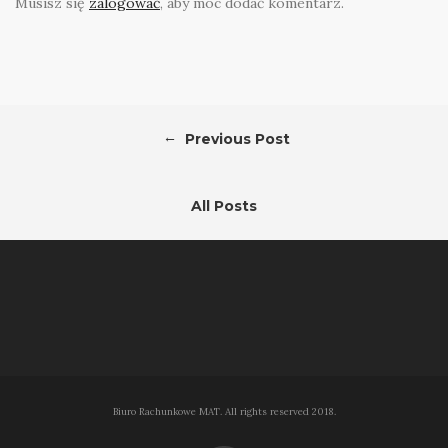
Musisz się
zalogować
, aby móc dodać komentarz.
←
Previous Post
All Posts
Biuro Rachunkowe MAT. All rights reserved 2018.