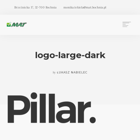
Brzeźnicka 17, 32-700 Bochnia
monika.tekiela@mat.bochnia.pl
BIURO RACHUNKOWE MAT BOCHNIA
OFERTA
logo-large-dark
O NAS
BLOG
by
ŁUKASZ NABIELEC
KONTAKT
SEARCH