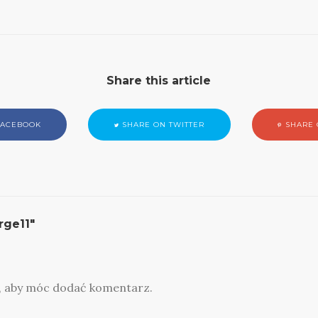
Share this article
FACEBOOK
SHARE ON TWITTER
SHARE 
rge11"
, aby móc dodać komentarz.