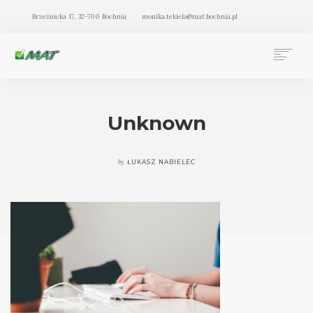
Brzeźnicka 17, 32-700 Bochnia
monika.tekiela@mat.bochnia.pl
BIURO RACHUNKOWE MAT BOCHNIA
OFERTA
Unknown
O NAS
BLOG
by
ŁUKASZ NABIELEC
KONTAKT
SEARCH