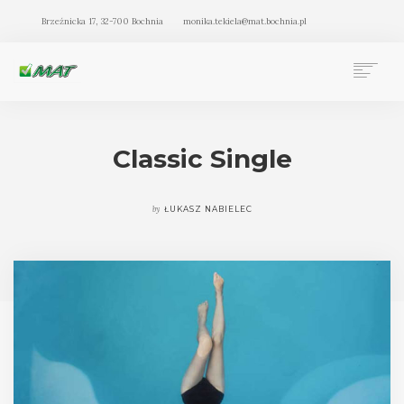
Brzeźnicka 17, 32-700 Bochnia
monika.tekiela@mat.bochnia.pl
BIURO RACHUNKOWE MAT BOCHNIA
OFERTA
Classic Single
O NAS
BLOG
by
ŁUKASZ NABIELEC
KONTAKT
SEARCH