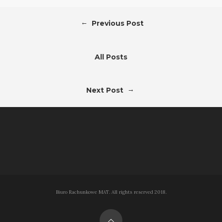
←
Previous Post
All Posts
→
Next Post
Biuro Rachunkowe MAT. All rights reserved 2018.