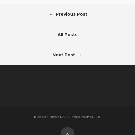
←
Previous Post
All Posts
→
Next Post
Biuro Rachunkowe MAT. All rights reserved 2018.