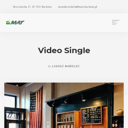
Brzeźnicka 17, 32-700 Bochnia
monika.tekiela@mat.bochnia.pl
BIURO RACHUNKOWE MAT BOCHNIA
OFERTA
Video Single
O NAS
BLOG
by
ŁUKASZ NABIELEC
KONTAKT
SEARCH