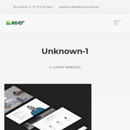
Brzeźnicka 17, 32-700 Bochnia
monika.tekiela@mat.bochnia.pl
BIURO RACHUNKOWE MAT BOCHNIA
OFERTA
Unknown-1
O NAS
BLOG
by
ŁUKASZ NABIELEC
KONTAKT
SEARCH