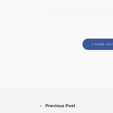
SHARE ON 
←
Previous Post