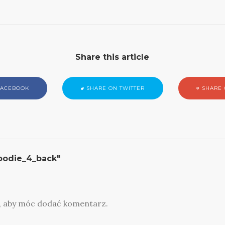
Share this article
FACEBOOK
SHARE ON TWITTER
SHARE 
oodie_4_back"
, aby móc dodać komentarz.